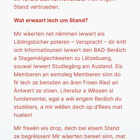
Stand vertrueden.
Wat erwaart Iech um Stand?
Mir wäerten net nëmmen iwwert eis
Liblingsbicher poteren – Versprach! – dir kritt
och Informatiounen iwwert den BAD-Beräich
a Stageméiglechkeeten zu Lëtzebuerg,
souwei iwwert Studiegäng am Ausland. Eis
Memberen an eemoleg Memberen sinn do
fir Iech ze beroden an ären Froen Ried an
Äntwert ze stoen. Literatur a Wëssen si
fundamental, egal a wéi engem Beräich du
studéiers, a mir wëllen dech op d’Rees mat
huelen!
Mir freeën eis drop, dech bei eisem Stand
ze begréissen! Mir wäerten bereet sinn, mat