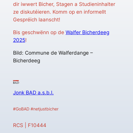
dir iwwert Bicher, Stagen a Studieninhalter
ze diskutéieren. Komm op en informellt
Gespréich laanscht!
Bis geschwënn op de
Walfer Bicherdeeg
2025
!
Bild: Commune de Walferdange –
Bicherdeeg
Jonk BAD a.s.b.l.
#GoBAD #netjustbicher
RCS | F10444