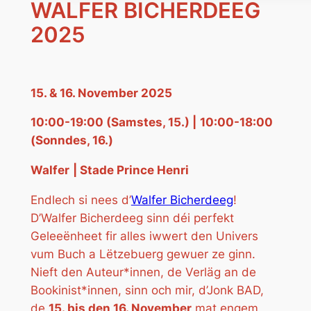
WALFER BICHERDEEG
2025
15. & 16. November 2025
10:00-19:00 (Samstes, 15.) |
10:00-18:00
(Sonndes, 16.)
Walfer
| Stade Prince Henri
Endlech si nees d’
Walfer Bicherdeeg
!
D’Walfer Bicherdeeg sinn déi perfekt
Geleeënheet fir alles iwwert den Univers
vum Buch a Lëtzebuerg gewuer ze ginn.
Nieft den Auteur*innen, de Verläg an de
Bookinist*innen, sinn och mir, d’Jonk BAD,
de
15. bis den 16. November
mat engem