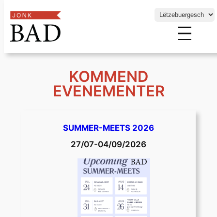
Choose
a
language
Skip
KOMMEND
to
EVENEMENTER
content
SUMMER-MEETS 2026
27/07-04/09/2026