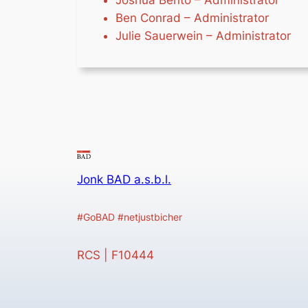
Joshua Bento – Administrator
Ben Conrad – Administrator
Julie Sauerwein – Administrator
Jonk BAD a.s.b.l.
#GoBAD #netjustbicher
RCS | F10444