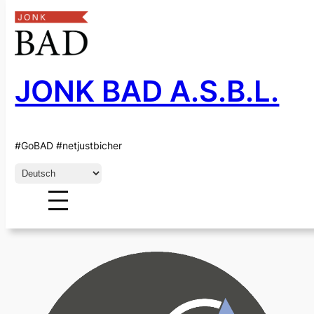
JONK BAD A.S.B.L.
Zum
Inhalt
springen
KATEGORIE:
#GoBAD #netjustbicher
ACEL
Sprache
auswählen