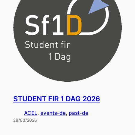
STUDENT FIR 1 DAG 2026
ACEL
, 
events-de
, 
past-de
28/03/2026