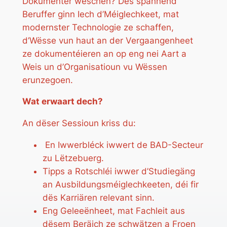
Dokumenter wëschen? Dës spannend
Beruffer ginn Iech d’Méiglechkeet, mat
modernster Technologie ze schaffen,
d’Wësse vun haut an der Vergaangenheet
ze dokumentéieren an op eng nei Aart a
Weis un d’Organisatioun vu Wëssen
erunzegoen.
Wat erwaart dech?
An dëser Sessioun kriss du:
En Iwwerbléck iwwert de BAD-Secteur
zu Lëtzebuerg.
Tipps a Rotschléi iwwer d’Studiegäng
an Ausbildungsméiglechkeeten, déi fir
dës Karriären relevant sinn.
Eng Geleeënheet, mat Fachleit aus
dësem Beräich ze schwätzen a Froen