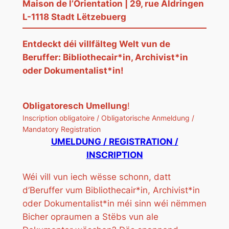
Maison de l’Orientation | 29, rue Aldringen
L-1118 Stadt Lëtzebuerg
Entdeckt déi villfälteg Welt vun de
Beruffer: Bibliothecair*in, Archivist*in
oder Dokumentalist*in!
Obligatoresch Umellung
!
Inscription obligatoire / Obligatorische Anmeldung /
Mandatory Registration
UMELDUNG / REGISTRATION /
INSCRIPTION
Wéi vill vun iech wësse schonn, datt
d’Beruffer vum Bibliothecair*in, Archivist*in
oder Dokumentalist*in méi sinn wéi nëmmen
Bicher opraumen a Stëbs vun ale