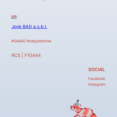
Jonk BAD a.s.b.l.
#GoBAD #netjustbicher
RCS | F10444
SOCIAL
Facebook
Instagram