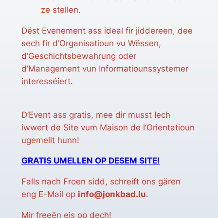
ze stellen.
Dëst Evenement ass ideal fir jiddereen, dee
sech fir d’Organisatioun vu Wëssen,
d’Geschichtsbewahrung oder
d’Management vun Informatiounssystemer
interesséiert.
D’Event ass gratis, mee dir musst Iech
iwwert de Site vum Maison de l’Orientatioun
ugemellt hunn!
GRATIS UMELLEN OP DESEM SITE!
Falls nach Froen sidd, schreift ons gären
eng E-Mail op
info@jonkbad.lu
.
Mir freeën eis op dech!